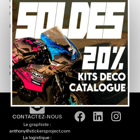
les flancs. Fabriqués en vinyle polymère laminé, nos kits
résistent à l’eau salée, aux UV intenses et aux frottements
liés à la pratique nautique.
Ce que nous proposons
Kits déco complets pour coque et flancs,
Designs sport, racing ou personnalisés,
Vinyle haute résistance à l’eau et au sel,
Personnalisation complète (couleurs, logos, numéros).
Une
maquette de validation
est envoyée avant impression.
Fabrication française, qualité premium.
SUIVEZ-NOUS
CONTACTEZ-NOUS
Le graphiste :
anthony@stickersproject.com
La logistique :