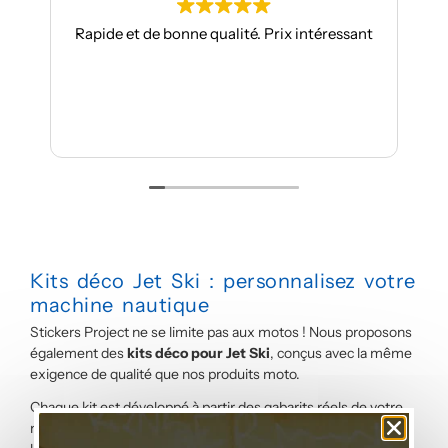
Rapide et de bonne qualité. Prix intéressant
J
Kits déco Jet Ski : personnalisez votre
machine nautique
Stickers Project ne se limite pas aux motos ! Nous proposons
également des
kits déco pour Jet Ski
, conçus avec la même
exigence de qualité que nos produits moto.
Chaque kit est développé à partir des gabarits réels de votre
modèle de Jet Ski pour un
ajustement précis
sur la coque et