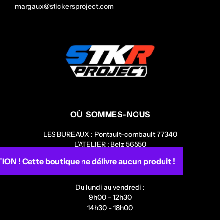
margaux@stickersproject.com
OÙ SOMMES-NOUS
LES BUREAUX : Pontault-combault 77340
L’ATELIER : Belz 56550
Nous sommes à votre disposition au :
ON ! Cette boutique ne délivre aucun produit !
01 80 91 25 83
Du lundi au vendredi :
9h00 – 12h30
14h30 – 18h00