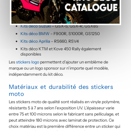
Kits déco Yamaha
– MT-07, MT-09
Kits déco Honda
– Hornet 750, Africa Twin
Kits déco Kawasaki
– Z900, Z800, Z650
Kits déco Suzuki
– GSX-S, GSX-R, GSX8S
Kits déco BMW
– F900R, S1000R, GS1250
Kits déco Aprilia
– RS660, RSV4
Kits déco KTM et Kove 450 Rally également
disponibles
Les
stickers logo
permettent d’ajouter un emblème de
marque ou un logo sponsor sur n’importe quel modèle,
indépendamment du kit déco.
Matériaux et durabilité des stickers
moto
Les stickers moto de qualité sont réalisés en vinyle polymère,
résistants 5 à 7 ans selon l’exposition UV. L’épaisseur varie
entre 75 et 100 microns selon le fabricant sans pelliculage, et
peut atteindre 180 microns avec laminat de protection. Ce
choix matériau est la première différence entre un sticker qui