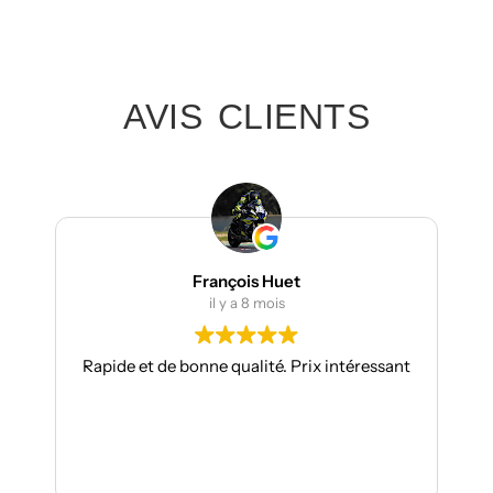
AVIS CLIENTS
François Huet
il y a 8 mois
Rapide et de bonne qualité. Prix intéressant
Je s
to
Les