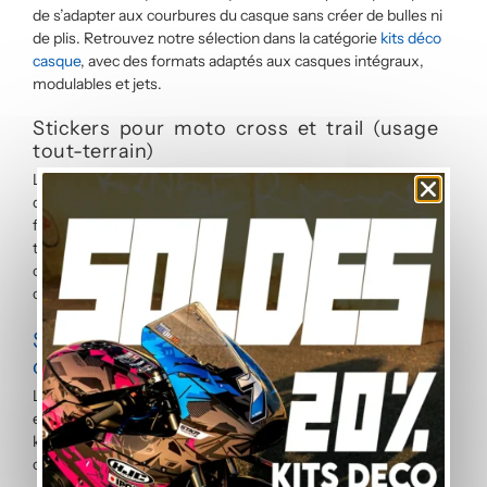
de s’adapter aux courbures du casque sans créer de bulles ni
de plis. Retrouvez notre sélection dans la catégorie
kits déco
casque
, avec des formats adaptés aux casques intégraux,
modulables et jets.
Stickers pour moto cross et trail (usage
tout-terrain)
Le tout-terrain impose des conditions extrêmes : projections
de boue, variations thermiques liées au moteur, lavages
fréquents à haute pression. Nos autocollants moto cross et
trail utilisent un vinyle polymère renforcé qui résiste à ces
contraintes. Pour les kits complets cross/trail, consultez la
catégorie
kits deco cross et trail
.
Stickers moto par marque : vers les
catégories dédiées
La catégorie stickers couvre les déclinaisons phare, logo, fun
et personnalisé, disponibles sur tous les modèles. Pour des
kits déco complets avec gabarits pré-calibrés par modèle,
consultez nos catégories marque :