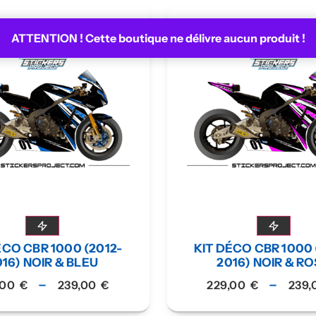
ATTENTION ! Cette boutique ne délivre aucun produit !
ÉCO CBR 1000 (2012-
KIT DÉCO CBR 1000 
016) NOIR & BLEU
2016) NOIR & R
–
–
,00
€
239,00
€
229,00
€
239