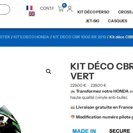
0
CONTACT
KIT DÉCO PERSO
CROSS 
JET-SKI
CASQUES
DSTER
/
KITS DECO HONDA
/
KIT DECO CBR 1000 RR 2012
/ Kit déco CBR
KIT DÉCO CBR
VERT
229,00
€
239,00
€
–
Transformez votre HONDA
a
haute qualité (vinyle anti-bulle).
Livraison gratuite en France
Modification numéro pilote 