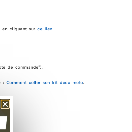
, en cliquant sur
ce lien.
note de commande”).
e :
Comment coller son kit déco moto
.
u).