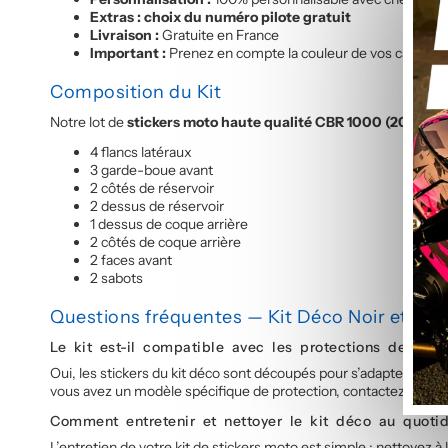
Extras : choix du numéro pilote gratuit
Livraison :
Gratuite en France
Important :
Prenez en compte la couleur de vos carénages,
Composition du Kit
Notre lot de
stickers moto haute qualité CBR 1000 (2012-20
4 flancs latéraux
3 garde-boue avant
2 côtés de réservoir
2 dessus de réservoir
1 dessus de coque arrière
2 côtés de coque arrière
2 faces avant
2 sabots
Questions fréquentes — Kit Déco Noir et Ver
Le kit est-il compatible avec les protections de rése
Oui, les stickers du kit déco sont découpés pour s’adapter aux p
vous avez un modèle spécifique de protection, contactez-nous e
Comment entretenir et nettoyer le kit déco au quoti
L’entretien de votre kit de stickers moto est simple : nettoyez