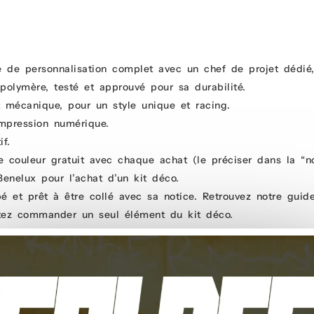
ce de personnalisation complet avec un chef de projet dédié
polymère, testé et approuvé pour sa durabilité.
 mécanique, pour un style unique et racing.
mpression numérique.
f.
 couleur gratuit avec chaque achat (le préciser dans la “
Benelux pour l’achat d’un kit déco.
é et prêt à être collé avec sa notice. Retrouvez notre guid
tez commander un seul élément du kit déco.
le calandrée pour une application sans bulles (pas besoin de pose à l’ea
ojet dédié