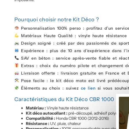
Pourquoi choisir notre Kit Déco ?
Personnalisation 100% perso : profitez d’un servi
Matériaux Haute Qualité : vinyle haute résistance 
Design soigné : créé par des passionnés de sport
Expérience : plus de 10 ans d’expérience dans l’i
SAV en béton : service après-vente fiable et réacti
Extras : choix du numéro pilote et changement de
Livraison offerte : livraison gratuite en France et 
Pose facile : le kit déco moto est livré prédécoup
Éléments au choix : suivez
ce lien
si vous souhai
Caractéristiques du Kit Déco CBR 1000
Matériau :
Vinyle haute résistance
Kit déco autocollant :
pré-découpé, adhésif polymère, col
Compatibilité :
Honda CBR 1000 (2012-2016)
Résistance :
UV, pluie, chaleur
Personnalisation :
100% personnalisable avec chef de pr