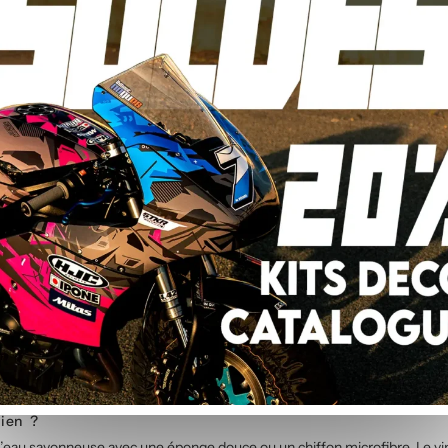
 le kit stickers se compose de plusieurs éléments et ne recouvre pas la 
16)
contient :
t
rvoir et les grip pads ?
rotections de réservoir et grip pads standard. Les autocollants sont con
t nous ajusterons la découpe de votre kit graphique.
dien ?
 à l’eau savonneuse avec une éponge douce ou un chiffon microfibre. Le v