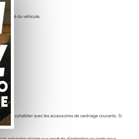
totalité du véhicule.
çus pour cohabiter avec les accessoires de carénage courants. Si
inyle polymère résiste aux produits d’entretien courants pour