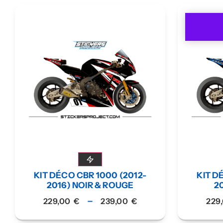
KIT DÉCO CBR 1000 (2012-
KIT D
2016) NOIR & ROUGE
2
–
229,00
€
239,00
€
229