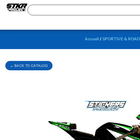
Accueil
/
SPORTIVE & ROA
← BACK TO CATALOG