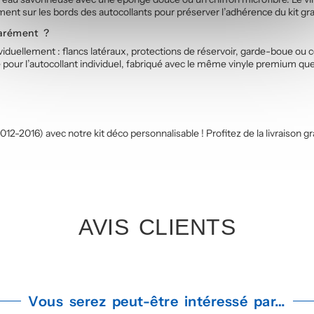
ent sur les bords des autocollants pour préserver l’adhérence du kit gr
arément ?
duellement : flancs latéraux, protections de réservoir, garde-boue ou c
é pour l’autocollant individuel, fabriqué avec le même vinyle premium qu
016) avec notre kit déco personnalisable ! Profitez de la livraison gra
AVIS CLIENTS
Vous serez peut-être intéressé par…