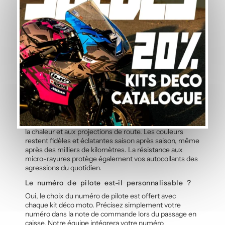
3 garde-boue avant
2 côtés de réservoir
2 dessus de réservoir
4 côtés de coque arrière
2 faces avant
2 sabots
Questions fréquentes — Kit Déco Noir
et Bleu-Rouge
Quelle est la durabilité des stickers face aux
intempéries ?
Le vinyle polymère utilisé pour ce kit déco moto est
spécifiquement conçu pour résister aux UV, à la pluie, à
la chaleur et aux projections de route. Les couleurs
restent fidèles et éclatantes saison après saison, même
après des milliers de kilomètres. La résistance aux
micro-rayures protège également vos autocollants des
agressions du quotidien.
Le numéro de pilote est-il personnalisable ?
Oui, le choix du numéro de pilote est offert avec
chaque kit déco moto. Précisez simplement votre
numéro dans la note de commande lors du passage en
caisse. Notre équipe intégrera votre numéro