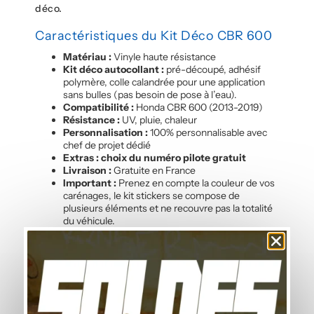
déco.
Caractéristiques du Kit Déco CBR 600
Matériau :
Vinyle haute résistance
Kit déco autocollant :
pré-découpé, adhésif
polymère, colle calandrée pour une application
sans bulles (pas besoin de pose à l’eau).
Compatibilité :
Honda CBR 600 (2013-2019)
Résistance :
UV, pluie, chaleur
Personnalisation :
100% personnalisable avec
chef de projet dédié
Extras : choix du numéro pilote gratuit
Livraison :
Gratuite en France
Important :
Prenez en compte la couleur de vos
carénages, le kit stickers se compose de
plusieurs éléments et ne recouvre pas la totalité
du véhicule.
Composition du Kit
Notre lot de
stickers moto haute qualité CBR 600
(2013-2019)
contient :
2 flancs latéraux