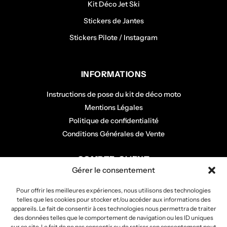
Kit Déco Jet Ski
Stickers de Jantes
Stickers Pilote / Instagram
INFORMATIONS
Instructions de pose du kit de déco moto
Mentions Légales
Politique de confidentialité
Conditions Générales de Vente
COMPTE CLIENT
Gérer le consentement
Mon panier
Pour offrir les meilleures expériences, nous utilisons des technologies
Mon compte
telles que les cookies pour stocker et/ou accéder aux informations des
Mes commandes
appareils. Le fait de consentir à ces technologies nous permettra de traiter
des données telles que le comportement de navigation ou les ID uniques
sur ce site. Le fait de ne pas consentir ou de retirer son consentement peut