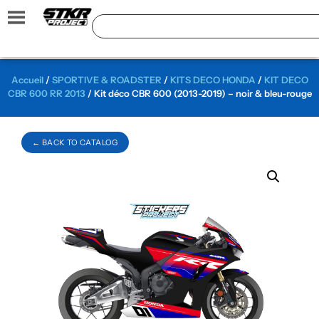
Accueil
/
SPORTIVE & ROADSTER
/
KITS DECO HONDA
/
KIT DECO
CBR 600 RR 2013
/ Kit déco CBR 600 (2013-2019) – noir & bleu-rouge
← BACK TO CATALOG