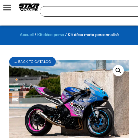
Accueil
/
Kit déco perso
/ Kit déco moto personnalisé
← BACK TO CATALOG