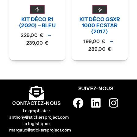
KIT DÉCO R1
KIT DÉCO GSXR
(2020) – BLEU
1000 ECSTAR
(2017)
–
229,00
€
–
199,00
€
239,00
€
289,00
€
SUIVEZ-NOUS
CONTACTEZ-NOUS
Le graphiste :
anthony@stickersproject.com
La logistique :
margaux@stickersproject.com