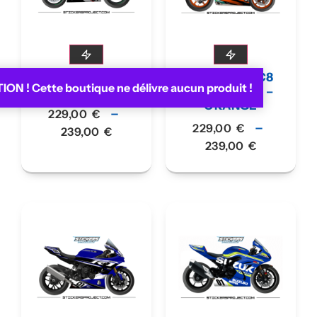
KIT DÉCO ZX10R
KIT DÉCO RC8
ON ! Cette boutique ne délivre aucun produit !
(2021) – VERT
(2008-2017) –
ORANGE
–
229,00
€
–
229,00
€
239,00
€
239,00
€