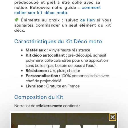
prédécoupé et prêt à être collé avec sa
notice. Retrouvez notre guide :
comment
coller son kit déco moto
.
Éléments au choix : suivez
ce lien
si vous
souhaitez commander un seul élément du kit
déco.
Caractéristiques du Kit Déco moto
Matériaux :
Vinyle haute résistance
Kit déco autocollant :
pré-découpé, adhésif
polymère, colle calandrée pour une application
sans bulles (pas besoin de pose à l’eau).
Résistance :
UV, pluie, chaleur
Personnalisation :
100% personnalisable avec
chef de projet dédié
Livraison :
Gratuite en France
Composition du Kit
Notre lot de
stickers moto
contient :
les stickers des flancs latéraux
les stickers de la face avant
les stickers du garde-boue avant