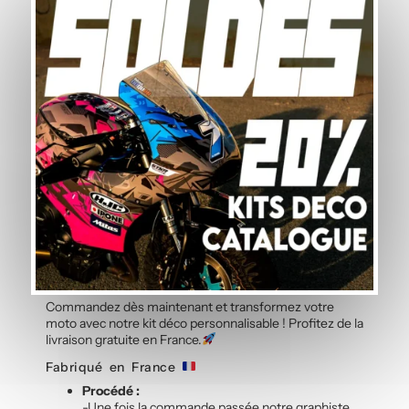
les stickers des côtés de réservoir
les stickers des dessus de réservoir
les stickers des côtés de coque arrière
les stickers du dessus de coque arrière
FAQ
Q : Ce kit déco est-il facile à installer ?
R : Oui, notre kit déco est conçu pour être
facilement installé par vous-même, avec des
instructions claires fournies.
Q : Les stickers résistent-ils aux intempéries ?
R : Absolument, nos stickers sont fabriqués pour
résister aux UV, à la pluie, à la chaleur et aux
abrasions.
Commandez Maintenant !
Commandez dès maintenant et transformez votre
moto avec notre kit déco personnalisable ! Profitez de la
livraison gratuite en France.
Fabriqué en France
Procédé :
-Une fois la commande passée notre graphiste