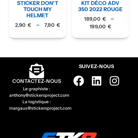
STICKER DON’T
KIT DÉCO ADV
TOUCH MY
350 2022 ROUGE
HELMET
–
189,00
€
–
2,90
€
7,90
€
199,00
€
SUIVEZ-NOUS
CONTACTEZ-NOUS
Le graphiste :
anthony@stickersproject.com
La logistique :
margaux@stickersproject.com