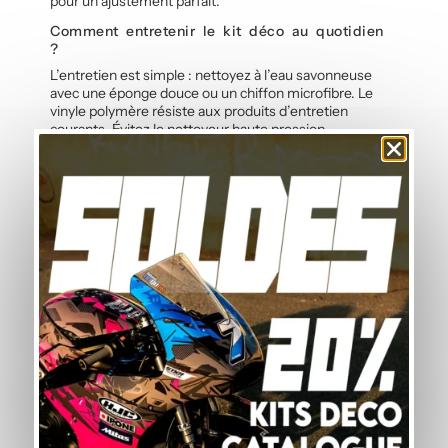
pour un ajustement parfait.
Comment entretenir le kit déco au quotidien
?
L’entretien est simple : nettoyez à l’eau savonneuse
avec une éponge douce ou un chiffon microfibre. Le
vinyle polymère résiste aux produits d’entretien
courants. Évitez le nettoyeur haute pression
directement sur les bords des autocollants pour
préserver l’adhérence dans le temps.
Ce kit déco est-il facile à installer soi-même
?
Oui, ce kit de stickers est livré prédécoupé et prêt à
poser. L’adhésif calandré permet une application sans
bulle et sans eau, même sans expérience préalable.
Une notice détaillée accompagne chaque kit graphique,
et notre guide en ligne vous accompagne pas à pas
pour un résultat professionnel.
Commandez votre Kit Déco Honda X-
ADV 750 Jaune