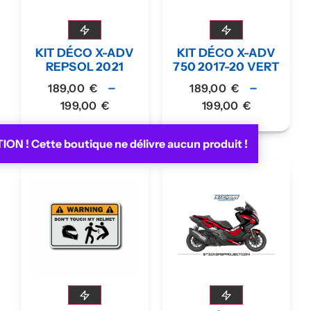
KIT DÉCO X-ADV
KIT DÉCO X-ADV
REPSOL 2021
750 2017-20 VERT
–
–
189,00
€
189,00
€
199,00
€
199,00
€
ON ! Cette boutique ne délivre aucun produit !