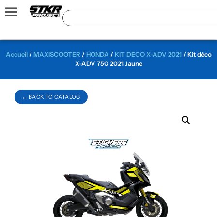
Accueil
/
MAXISCOOTER
/
HONDA
/
KIT DECO X-ADV 2021
/ Kit déco
X-ADV 750 2021 Jaune
← BACK TO CATALOG