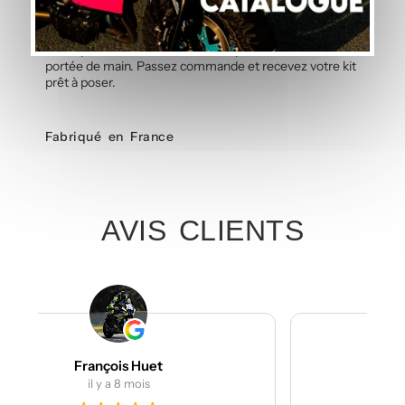
Offrez à votre Honda X-ADV 750 2021 le style qu’elle
mérite avec ce kit déco Jaune fabriqué en France.
Vinyle polymère haute résistance, pose sans bulle et
découpe sur mesure : un résultat professionnel à
portée de main. Passez commande et recevez votre kit
prêt à poser.
Fabriqué en France
AVIS CLIENTS
Julien Bertrand
il y a 9 mois