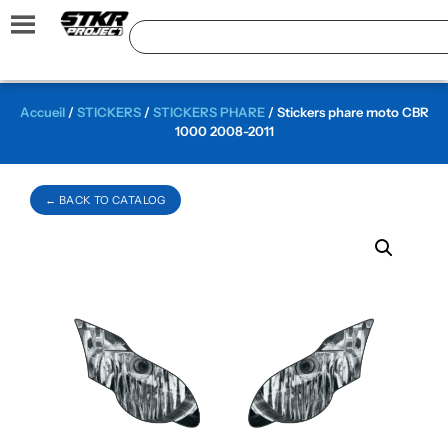
Accueil
/
STICKERS
/
STICKERS PHARE
/ Stickers phare moto CBR
1000 2008-2011
← BACK TO CATALOG