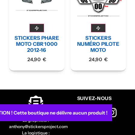
STICKERS PHARE
STICKERS
MOTO CBR 1000
NUMÉRO PILOTE
2012-16
MOTO
24,90
€
24,90
€
SUIVEZ-NOUS
ON ! Cette boutique ne délivre aucun produit !
CONTACTEZ-NOUS
Le graphiste :
anthony@stickersproject.com
La logistique :