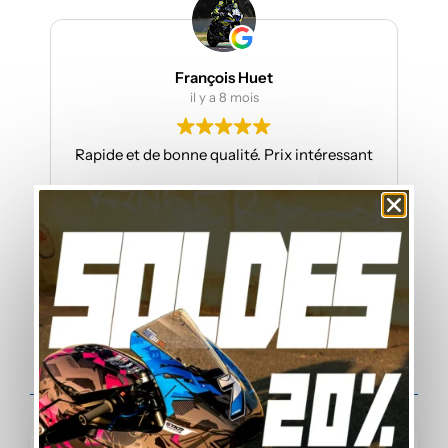
François Huet
il y a 8 mois
Rapide et de bonne qualité. Prix intéressant
J
Vous serez peut-être intéressé par…