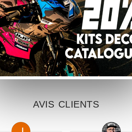
POSE KIT DÉCO
9,00
€
–
349,00
€
AVIS CLIENTS