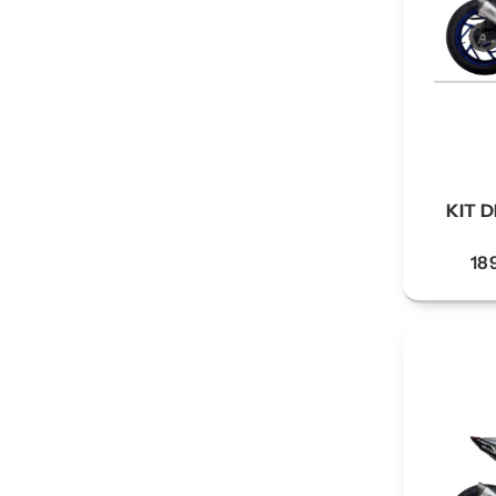
KIT D
18