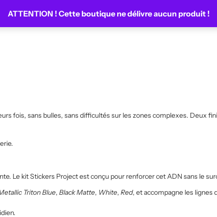
 750 2017
ATTENTION ! Cette boutique ne délivre aucun produit !
 Pour respecter ces formes, le kit Stickers Project est élaboré à partir
s fois, sans bulles, sans difficultés sur les zones complexes. Deux fini
erie.
e. Le kit Stickers Project est conçu pour renforcer cet ADN sans le sur
Metallic Triton Blue
,
Black Matte
,
White
,
Red
, et accompagne les lignes d
idien.