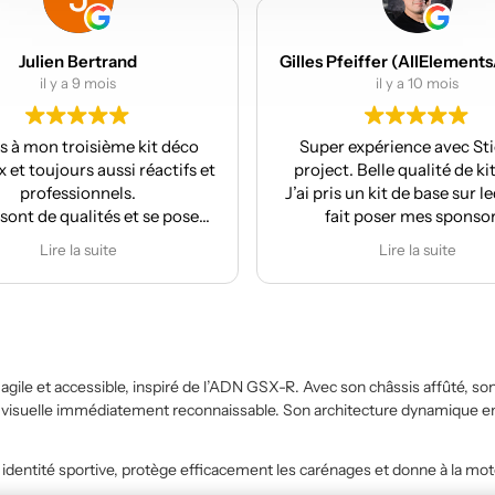
Gilles Pfeiffer (AllElementsActionSports)
MES M
il y a 10 mois
il y a
Super expérience avec Stickers
Réalisation et 
project. Belle qualité de kit deco.
La pose est 
J’ai pris un kit de base sur lequel j’ai
fait poser mes sponsors.
Anthony m’a même mis à jour le kit
Lire la suite
car la face avant me plaisait
moyennement.
À refaire pour la prochaine moto !
agile et accessible, inspiré de l’ADN GSX-R. Avec son châssis affûté, so
e visuelle immédiatement reconnaissable. Son architecture dynamique en
 identité sportive, protège efficacement les carénages et donne à la m