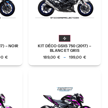
7) – NOIR
KIT DÉCO GSXS 750 (2017) –
BLANC ET GRIS
,00
€
189,00
€
–
199,00
€