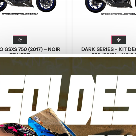
O GSXS 750 (2017) – NOIR
DARK SERIES – KIT D
ET VERT
750 (2017) – NOIR
9,00
€
–
199,00
€
199,00
€