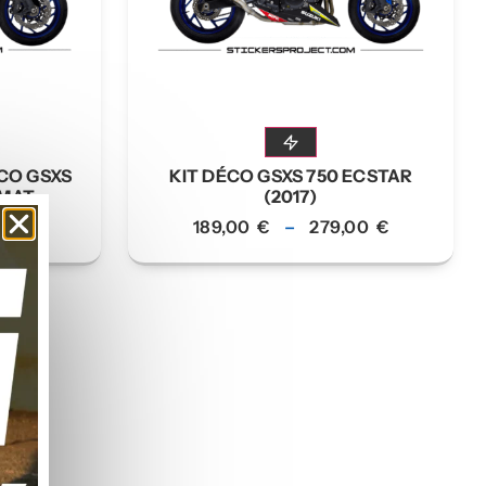
ECO GSXS
KIT DÉCO GSXS 750 ECSTAR
 MAT
(2017)
189,00
€
–
279,00
€