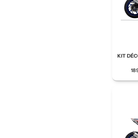
KIT DÉC
18