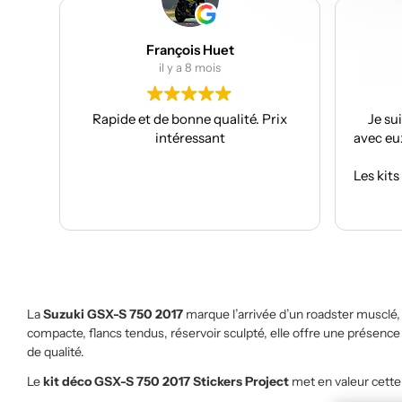
Huet
Julien Bertrand
is
il y a 9 mois
qualité. Prix
Je suis à mon troisième kit déco
ant
avec eux et toujours aussi réactifs et
professionnels.
Les kits sont de qualités et se posent
avec facilité.
Lire la suite
Je recommande plus plus!!
La
Suzuki GSX-S 750 2017
marque l’arrivée d’un roadster musclé, 
compacte, flancs tendus, réservoir sculpté, elle offre une présenc
de qualité.
Le
kit déco GSX-S 750 2017 Stickers Project
met en valeur cette