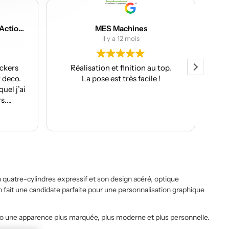
achines
Joris DJ
 12 mois
il y a 12 mois
finition au top.
Très beau stickers et livraison
très facile !
rapide. Service client parfait, je
recommande !
n quatre-cylindres expressif et son design acéré, optique
 fait une candidate parfaite pour une personnalisation graphique
oto une apparence plus marquée, plus moderne et plus personnelle.