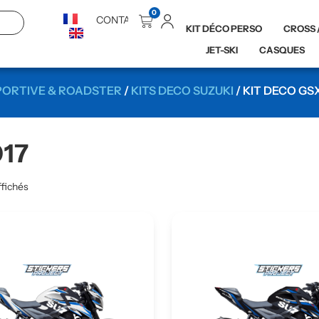
0
CONTACT
KIT DÉCO PERSO
CROSS 
JET-SKI
CASQUES
PORTIVE & ROADSTER
/
KITS DECO SUZUKI
/ KIT DECO GSX
017
ffichés