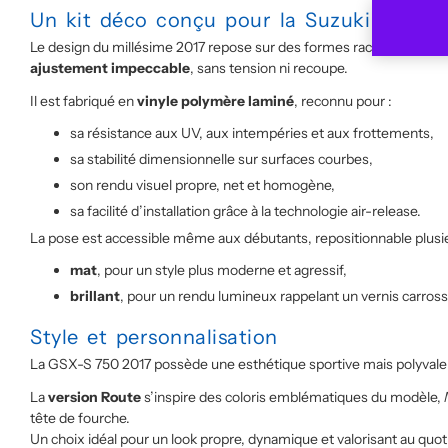
Un kit déco conçu pour la Suzuki GSX-S
Le design du millésime 2017 repose sur des formes racéeset précise.
ajustement impeccable
, sans tension ni recoupe.
Il est fabriqué en
vinyle polymère laminé
, reconnu pour :
sa résistance aux UV, aux intempéries et aux frottements,
sa stabilité dimensionnelle sur surfaces courbes,
son rendu visuel propre, net et homogène,
sa facilité d’installation grâce à la technologie air-release.
La pose est accessible même aux débutants, repositionnable plusieur
mat
, pour un style plus moderne et agressif,
brillant
, pour un rendu lumineux rappelant un vernis carross
Style et personnalisation
La GSX-S 750 2017 possède une esthétique sportive mais polyvalent
La
version Route
s’inspire des coloris emblématiques du modèle,
tête de fourche.
Un choix idéal pour un look propre, dynamique et valorisant au quot