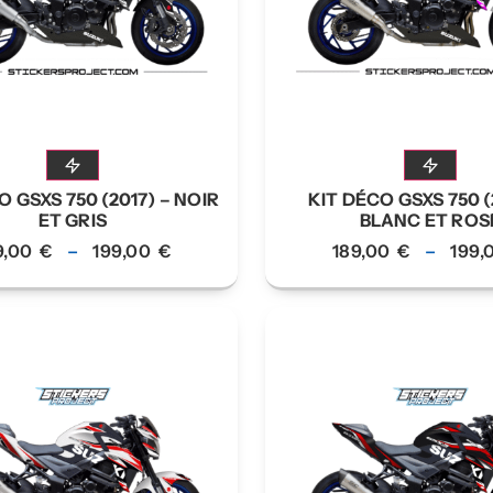
O GSXS 750 (2017) – NOIR
KIT DÉCO GSXS 750 (
ET GRIS
BLANC ET ROS
9,00
€
–
199,00
€
189,00
€
–
199