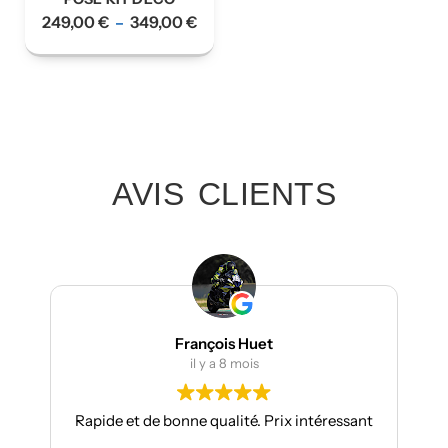
249,00
€
349,00
€
–
AVIS CLIENTS
François Huet
Julien Be
il y a 8 mois
il y a 9
e bonne qualité. Prix intéressant
Je suis à mon troisième
toujours aussi réactif