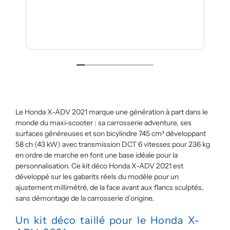
Les kits sont de qualit
facili
Je recommande
Lire la 
Le Honda X-ADV 2021 marque une génération à part dans le
monde du maxi-scooter : sa carrosserie adventure, ses
surfaces généreuses et son bicylindre 745 cm³ développant
58 ch (43 kW) avec transmission DCT 6 vitesses pour 236 kg
en ordre de marche en font une base idéale pour la
personnalisation. Ce kit déco Honda X-ADV 2021 est
développé sur les gabarits réels du modèle pour un
ajustement millimétré, de la face avant aux flancs sculptés,
sans démontage de la carrosserie d’origine.
Un kit déco taillé pour le Honda X-