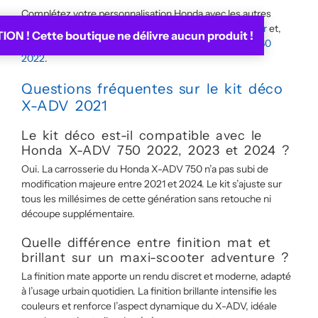
Complétez votre personnalisation Honda avec les autres
catégories du catalogue :
kits déco Honda maxi-scooter
et,
ON ! Cette boutique ne délivre aucun produit !
pour les maxi-scooters concurrents,
kit déco T-Max 560
2022
.
Questions fréquentes sur le kit déco
X-ADV 2021
Le kit déco est-il compatible avec le
Honda X-ADV 750 2022, 2023 et 2024 ?
Oui. La carrosserie du Honda X-ADV 750 n’a pas subi de
modification majeure entre 2021 et 2024. Le kit s’ajuste sur
tous les millésimes de cette génération sans retouche ni
découpe supplémentaire.
Quelle différence entre finition mat et
brillant sur un maxi-scooter adventure ?
La finition mate apporte un rendu discret et moderne, adapté
à l’usage urbain quotidien. La finition brillante intensifie les
couleurs et renforce l’aspect dynamique du X-ADV, idéale