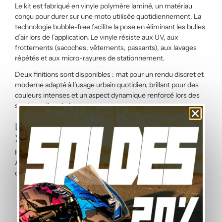
Le kit est fabriqué en vinyle polymère laminé, un matériau
conçu pour durer sur une moto utilisée quotidiennement. La
technologie bubble-free facilite la pose en éliminant les bulles
d’air lors de l’application. Le vinyle résiste aux UV, aux
frottements (sacoches, vêtements, passants), aux lavages
répétés et aux micro-rayures de stationnement.
Deux finitions sont disponibles : mat pour un rendu discret et
moderne adapté à l’usage urbain quotidien, brillant pour des
couleurs intenses et un aspect dynamique renforcé lors des
sorties trail ou événements moto.
Les 8 coloris disponibles pour votre
X-ADV 2021
Huit coloris composent le catalogue actuel pour le Honda X-
ADV 2021. Chaque coloris est proposé en version complète,
couvrant l’ensemble des zones de la carrosserie.
Vert
– teinte nature sobre, idéale pour un look
adventure discret
Rose
– coloris contrasté et affirmé pour se démarquer
en ville