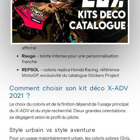
Jaune
– teinte lumineuse, forte visibilité sur la route
Gris
– rendu premium et intemporel, usage urbain
quotidien
Bleu
– coloris classique Honda, finition mat ou brillant
au choix
Rouge & Bleu
– bicolore dynamique, style sportif
affirmé
Rouge
– teinte intense pour une personnalisation
franche
REPSOL
– coloris replica Honda Racing, référence
MotoGP, exclusivité du catalogue Stickers Project
Comment choisir son kit déco X-ADV
2021 ?
Le choix du coloris et de la finition dépend de l’usage principal
du X-ADV et du style recherché. Deux grandes orientations
se dégagent selon le profil du pilote.
Style urbain vs style aventure
Pour un usage majoritairement urbain, les coloris sobres (Gris,