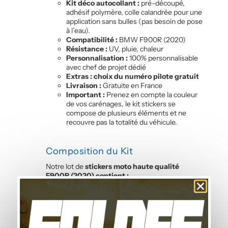
Kit déco autocollant :
pré-découpé,
adhésif polymère, colle calandrée pour une
application sans bulles (pas besoin de pose
à l’eau).
Compatibilité :
BMW F900R (2020)
Résistance :
UV, pluie, chaleur
Personnalisation :
100% personnalisable
avec chef de projet dédié
Extras : choix du numéro pilote gratuit
Livraison :
Gratuite en France
Important :
Prenez en compte la couleur
de vos carénages, le kit stickers se
compose de plusieurs éléments et ne
recouvre pas la totalité du véhicule.
Composition du Kit
Notre lot de
stickers moto haute qualité
F900R (2020) contient :
6 flancs latéraux
3 garde-boue avant
4 côtés de réservoir
2 côtés face avant
2 côtés de coque arrière