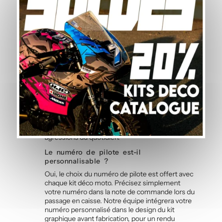
Questions fréquentes — Kit Déco
Noir et Gris
Quelle est la durabilité des stickers face
aux intempéries ?
Le vinyle polymère utilisé pour ce kit déco moto
est spécifiquement conçu pour résister aux UV, à
la pluie, à la chaleur et aux projections de route.
Les couleurs restent fidèles et éclatantes saison
après saison, même après des milliers de
kilomètres. La résistance aux micro-rayures
protège également vos autocollants des
agressions du quotidien.
Le numéro de pilote est-il
personnalisable ?
Oui, le choix du numéro de pilote est offert avec
chaque kit déco moto. Précisez simplement
votre numéro dans la note de commande lors du
passage en caisse. Notre équipe intégrera votre
numéro personnalisé dans le design du kit
graphique avant fabrication, pour un rendu