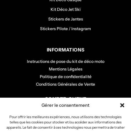
Kit Déco Jet Ski
Stickers de Jantes
Stickers Pilote / Instagram
INFORMATIONS
Instructions de pose du kit de déco moto
Mentions Légales
Politique de confidentialité
Conditions Générales de Vente
COMPTE CLIENT
Gérer le consentement
Mon panier
Pour offrir les meilleures expériences, nous utilisons des technologies
Mon compte
telles que les cookies pour stocker et/ou accéder aux informations des
Mes commandes
appareils. Le fait de consentir à ces technologies nous permettra de traiter