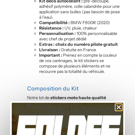
Kit déco autocollant :
pré-découpé,
adhésif polymère, colle calandrée pour une
application sans bulles (pas besoin de pose
à l’eau).
Compatibilité :
BMW F900R (2020)
Résistance :
UV, pluie, chaleur
Personnalisation :
100% personnalisable
avec chef de projet dédié
Extras : choix du numéro pilote gratuit
Livraison :
Gratuite en France
Important :
Prenez en compte la couleur
de vos carénages, le kit stickers se
compose de plusieurs éléments et ne
recouvre pas la totalité du véhicule.
Composition du Kit
Notre lot de
stickers moto haute qualité
F900R (2020) contient :
6 flancs latéraux
3 garde-boue avant
4 côtés de réservoir
2 côtés face avant
2 côtés de coque arrière