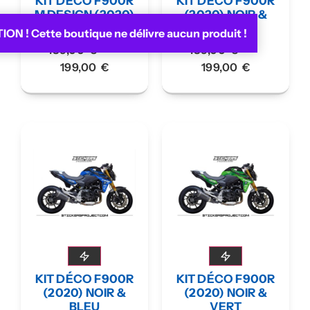
KIT DÉCO F900R
KIT DÉCO F900R
M DESIGN (2020)
(2020) NOIR &
NOIR
ROSE
ON ! Cette boutique ne délivre aucun produit !
–
–
189,00
€
189,00
€
199,00
€
199,00
€
KIT DÉCO F900R
KIT DÉCO F900R
(2020) NOIR &
(2020) NOIR &
BLEU
VERT