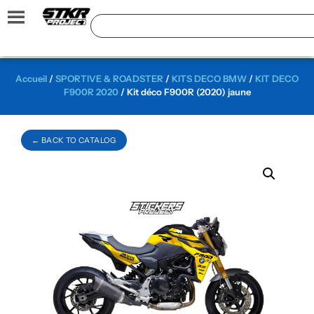
Accueil
/
SPORTIVE & ROADSTER
/
KITS DECO BMW
/
KIT DECO
F900R 2020
/ Kit déco F900R (2020) jaune
← BACK TO CATALOG