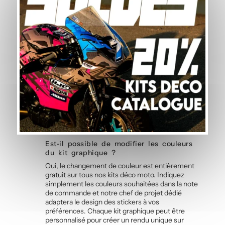
Questions fréquentes — Kit Déco
Jaune
Quel est le délai de fabrication et de
livraison ?
Chaque kit graphique est fabriqué à la
commande dans notre atelier en France.
Comptez 5 à 7 jours ouvrés pour la fabrication et
l’impression de vos stickers personnalisés, suivis
d’une expédition avec suivi. La livraison de votre
kit déco moto est offerte en France
métropolitaine et au Benelux.
Est-il possible de modifier les couleurs
du kit graphique ?
Oui, le changement de couleur est entièrement
gratuit sur tous nos kits déco moto. Indiquez
simplement les couleurs souhaitées dans la note
de commande et notre chef de projet dédié
adaptera le design des stickers à vos
préférences. Chaque kit graphique peut être
personnalisé pour créer un rendu unique sur