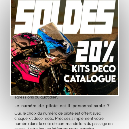
Ce kit déco est-il facile à installer soi-même
?
Oui, ce kit de stickers moto est livré prédécoupé et prêt
à poser. L’adhésif calandré permet une application sans
bulle et sans eau, même sans expérience préalable de
pose d’autocollants. Une notice détaillée accompagne
chaque kit graphique, et notre guide en ligne vous
accompagne pas à pas. Comptez environ 1h30 à 2h
pour poser l’ensemble du kit déco sur votre moto.
Quelle est la durabilité des stickers face aux
intempéries ?
Le vinyle polymère utilisé pour ce kit déco moto est
spécifiquement conçu pour résister aux UV, à la pluie, à
la chaleur et aux projections de route. Les couleurs
restent fidèles et éclatantes saison après saison, même
après des milliers de kilomètres. La résistance aux
micro-rayures protège également vos autocollants des
agressions du quotidien.
Le numéro de pilote est-il personnalisable ?
Oui, le choix du numéro de pilote est offert avec
chaque kit déco moto. Précisez simplement votre
numéro dans la note de commande lors du passage en
caisse. Notre équipe intégrera votre numéro