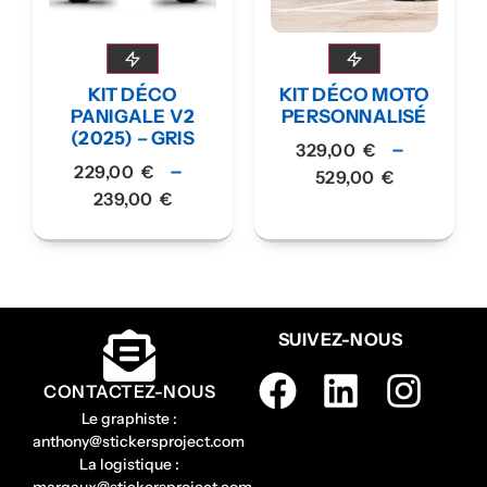
KIT DÉCO
KIT DÉCO MOTO
PANIGALE V2
PERSONNALISÉ
(2025) – GRIS
–
329,00
€
–
229,00
€
529,00
€
239,00
€
SUIVEZ-NOUS
CONTACTEZ-NOUS
Le graphiste :
anthony@stickersproject.com
La logistique :
margaux@stickersproject.com