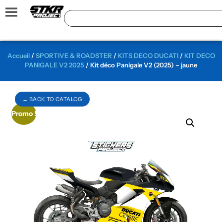
Accueil
/
SPORTIVE & ROADSTER
/
KITS DECO DUCATI
/
KIT DECO
PANIGALE V2 2025
/ Kit déco Panigale V2 (2025) – jaune
← BACK TO CATALOG
Promo !