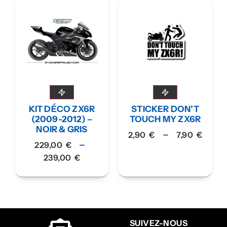
KIT DÉCO ZX6R
STICKER DON’T
(2009-2012) –
TOUCH MY ZX6R
NOIR & GRIS
–
2,90
€
7,90
€
–
229,00
€
239,00
€
SUIVEZ-NOUS