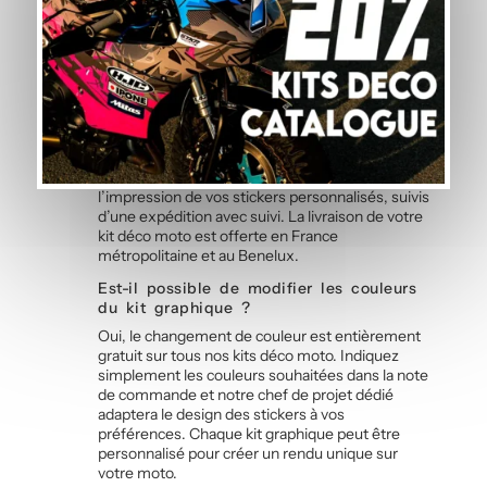
carénages. Cette propriété vous permet de
changer de kit déco selon vos envies, ou de
revenir au look d’origine.
Quel est le délai de fabrication et de
livraison ?
Chaque kit graphique est fabriqué à la
commande dans notre atelier en France.
Comptez 5 à 7 jours ouvrés pour la fabrication et
l’impression de vos stickers personnalisés, suivis
d’une expédition avec suivi. La livraison de votre
kit déco moto est offerte en France
métropolitaine et au Benelux.
Est-il possible de modifier les couleurs
du kit graphique ?
Oui, le changement de couleur est entièrement
gratuit sur tous nos kits déco moto. Indiquez
simplement les couleurs souhaitées dans la note
de commande et notre chef de projet dédié
adaptera le design des stickers à vos
préférences. Chaque kit graphique peut être
personnalisé pour créer un rendu unique sur
votre moto.