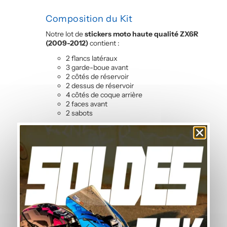
Composition du Kit
Notre lot de
stickers moto haute qualité ZX6R
(2009-2012)
contient :
2 flancs latéraux
3 garde-boue avant
2 côtés de réservoir
2 dessus de réservoir
4 côtés de coque arrière
2 faces avant
2 sabots
Questions fréquentes — Kit Déco
Noir et Rose
Peut-on retirer le kit déco sans
endommager la peinture ?
Oui, le vinyle polymère de ce kit de stickers moto
est conçu pour être retiré proprement. En
chauffant légèrement les autocollants au sèche-
cheveux, ils se décollent sans laisser de résidu ni
de trace sur la peinture d’origine de vos