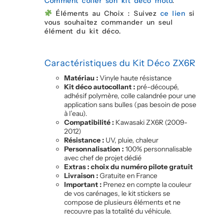
Comment coller son kit déco moto
.
Éléments au Choix : Suivez
ce lien
si
vous souhaitez commander un seul
élément du kit déco.
Caractéristiques du Kit Déco ZX6R
Matériau :
Vinyle haute résistance
Kit déco autocollant :
pré-découpé,
adhésif polymère, colle calandrée pour une
application sans bulles (pas besoin de pose
à l’eau).
Compatibilité :
Kawasaki ZX6R (2009-
2012)
Résistance :
UV, pluie, chaleur
Personnalisation :
100% personnalisable
avec chef de projet dédié
Extras : choix du numéro pilote gratuit
Livraison :
Gratuite en France
Important :
Prenez en compte la couleur
de vos carénages, le kit stickers se
compose de plusieurs éléments et ne
recouvre pas la totalité du véhicule.