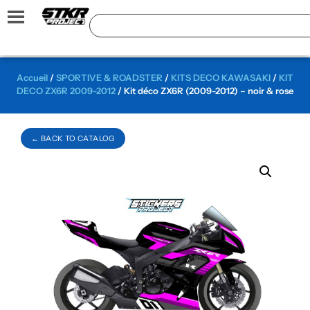
Accueil
/
SPORTIVE & ROADSTER
/
KITS DECO KAWASAKI
/
KIT
DECO ZX6R 2009-2012
/ Kit déco ZX6R (2009-2012) – noir & rose
← BACK TO CATALOG