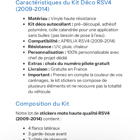
Caractéristiques du Kit Déco RSV4
(2009-2014)
Matériau :
Vinyle haute résistance
Kit déco autocollant :
pré-découpé, adhésif
polymère, colle calandrée pour une application
sans bulles (pas besoin de pose à l’eau).
Compatibilité :
APRILIA RSV4 (2009-2014)
Résistance :
UV, pluie, chaleur
Personnalisation :
100% personnalisable avec
chef de projet dédié
Extras : choix du numéro pilote gratuit
Livraison :
Gratuite en France
Important :
Prenez en compte la couleur de vos
carénages, le kit stickers se compose de
plusieurs éléments et ne recouvre pas la totalité
du véhicule.
Composition du Kit
Notre lot de
stickers moto haute qualité RSV4
(2009-2014)
contient :
4 flancs latéraux
3 garde-boue avant
2 côtés de réservoir