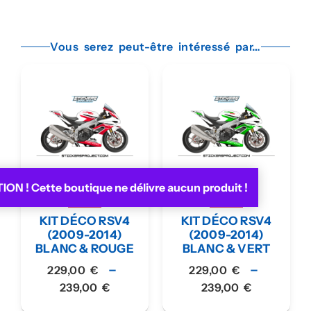
Vous serez peut-être intéressé par…
ON ! Cette boutique ne délivre aucun produit !
KIT DÉCO RSV4
KIT DÉCO RSV4
(2009-2014)
(2009-2014)
BLANC & ROUGE
BLANC & VERT
–
–
229,00
€
229,00
€
239,00
€
239,00
€