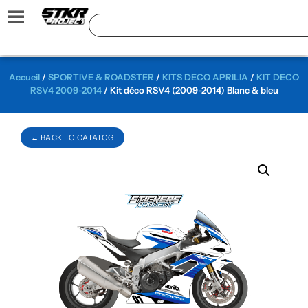
Accueil
/
SPORTIVE & ROADSTER
/
KITS DECO APRILIA
/
KIT DECO
RSV4 2009-2014
/ Kit déco RSV4 (2009-2014) Blanc & bleu
← BACK TO CATALOG