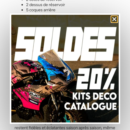
2 dessus de réservoir
5 coques arrière
3 faces avant
2 sabots
Questions fréquentes — Kit Déco Blanc
et Bleu
Ce kit déco est-il facile à installer soi-même
?
Oui, ce kit de stickers moto est livré prédécoupé et prêt
à poser. L’adhésif calandré permet une application sans
bulle et sans eau, même sans expérience préalable de
pose d’autocollants. Une notice détaillée accompagne
chaque kit graphique, et notre guide en ligne vous
accompagne pas à pas. Comptez environ 1h30 à 2h
pour poser l’ensemble du kit déco sur votre moto.
Quelle est la durabilité des stickers face aux
intempéries ?
Le vinyle polymère utilisé pour ce kit déco moto est
spécifiquement conçu pour résister aux UV, à la pluie, à
la chaleur et aux projections de route. Les couleurs
restent fidèles et éclatantes saison après saison, même