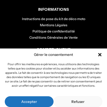
INFORMATIONS
Instructions de pose du kit de déco moto
Mentions Légales
Politique de confidentialité
Conditions Générales de Vente
COMPTE CLIENT
Gérer le consentement
Mon panier
Pour offrir les meilleures expériences, nous utilisons des technologies
Mon compte
telles que les cookies pour stocker et/ou accéder aux informations des
Mes commandes
appareils. Le fait de consentir à ces technologies nous permettra de traiter
des données telles que le comportement de navigation ou les ID uniques
sur ce site. Le fait de ne pas consentir ou de retirer son consentement peut
avoir un effet négatif sur certaines caractéristiques et fonctions.
Copyright 2026
Stickers Project
.
Tous droits réservés –
Accepter
Refuser
Webmaster