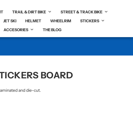
IT
TRAIL & DIRT BIKE
STREET & TRACK BIKE
JET SKI
HELMET
WHEELRIM
STICKERS
ACCESORIES
THE BLOG
STICKERS BOARD
laminated and die-cut.