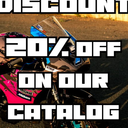
AVIS CLIENTS
en Bertrand
Gilles Pfeiffer (AllElementsActionSports)
 y a 9 mois
il y a 10 mois
 troisième kit déco
Super expérience avec Stickers
ours aussi réactifs et
project. Belle qualité de kit deco.
essionnels.
J’ai pris un kit de base sur lequel j’ai
 qualités et se posent
fait poser mes sponsors.
c facilité.
Anthony m’a même mis à jour le kit
re la suite
Lire la suite
ande plus plus!!
car la face avant me plaisait