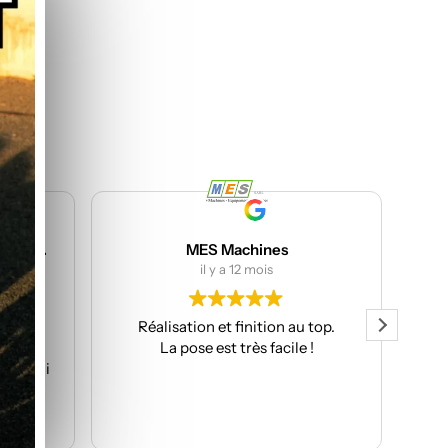
MES Machines
il y a 12 mois
Réalisation et finition au top.
Très bea
La pose est très facile !
rapide. S