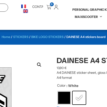
0
CONTACT
PERSONAL GRAPHIC K
MAXISCOOTER
Home
/
STICKERS
/
BIKE LOGO STICKERS
/ DAINESE A4 stickers board
DAINESE A4 
13,90
€
A4 DAINESE sticker sheet, gloss 
A4 format
Color
: White