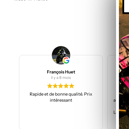
François Huet
Juli
il y a 8 mois
il
Rapide et de bonne qualité. Prix
Je suis à mon
intéressant
avec eux et touj
prof
Les kits sont de
ave
Li
Je recomm