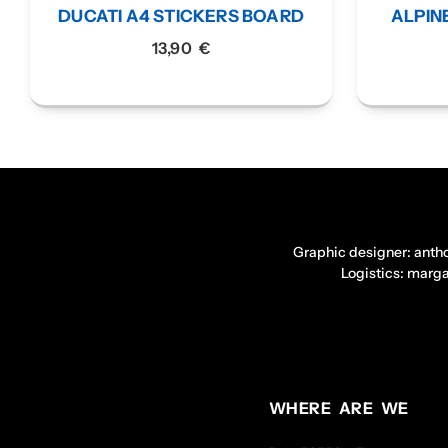
DUCATI A4 STICKERS BOARD
ALPIN
13,90
€
Graphic designer: anth
Logistics: marg
WHERE ARE WE