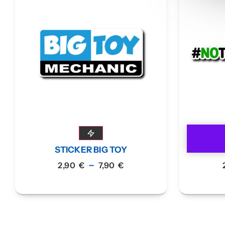
STICKER BIG TOY
STICKE
–
2,90
€
7,90
€