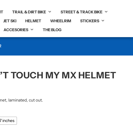
IT
TRAIL & DIRT BIKE
STREET & TRACK BIKE
JET SKI
HELMET
WHEELRIM
STICKERS
ACCESORIES
THE BLOG
2
’T TOUCH MY MX HELMET
met, laminated, cut out.
87 inches