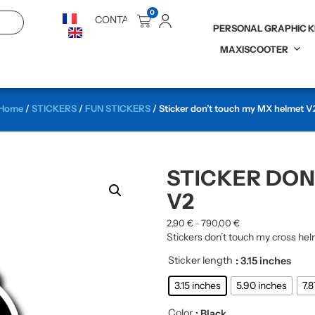
0
CONTACT
PERSONAL GRAPHIC K
MAXISCOOTER
Home
/
STICKERS
/
FUN STICKERS
/ Sticker don’t touch my MX helmet V
STICKER DON
V2
2,90
€
790,00
€
–
Stickers don’t touch my cross hel
Sticker length
: 3.15 inches
3.15 inches
5.90 inches
7.
Color
: Black