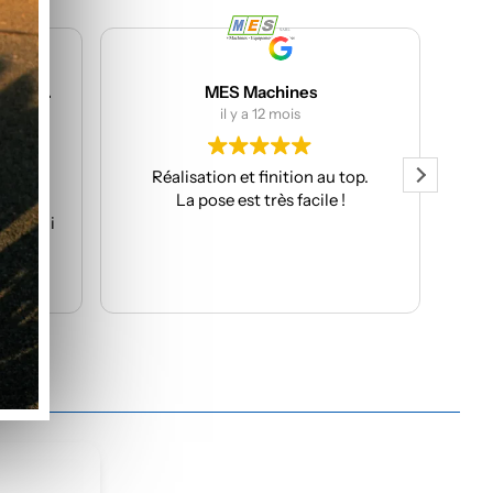
MES Machines
J
il y a 12 mois
il 
Réalisation et finition au top.
Très beau st
La pose est très facile !
rapide. Servic
rec