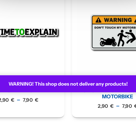
WARNING! This shop does not deliver any products!
R NO TIME TO EXPLAIN
STICKER DON’T TO
MOTORBIKE
–
2,90
€
7,90
€
–
2,90
€
7,90