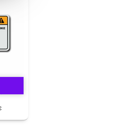
UCH MY
€