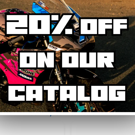
ertrand
Gilles Pfeiffer (AllElementsActionSports)
9 mois
il y a 10 mois
isième kit déco
Super expérience avec Stickers
 aussi réactifs et
project. Belle qualité de kit deco.
onnels.
J’ai pris un kit de base sur lequel j’ai
lités et se posent
fait poser mes sponsors.
ilité.
Anthony m’a même mis à jour le kit
 suite
Lire la suite
 plus plus!!
car la face avant me plaisait
moyennement.
À refaire pour la prochaine moto !
You may be interested in...