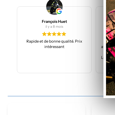
François Huet
Julien B
il y a 8 mois
il y a 
Rapide et de bonne qualité. Prix
Je suis à mon tro
intéressant
avec eux et toujours
professi
Les kits sont de qua
avec fac
Lire la
Je recommande